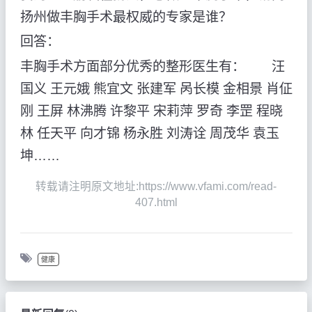
扬州做丰胸手术最权威的专家是谁？
回答：
丰胸手术方面部分优秀的整形医生有： 汪
国义 王元娥 熊宜文 张建军 呙长模 金相景 肖佂
刚 王屏 林沸腾 许黎平 宋莉萍 罗奇 李罡 程晓
林 任天平 向才锦 杨永胜 刘涛诠 周茂华 袁玉
坤……
转载请注明原文地址:https://www.vfami.com/read-
407.html
健康