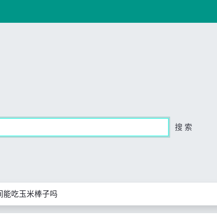
搜 索
间能吃玉米棒子吗