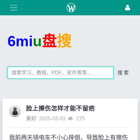
6mi
u
盘
搜
搜 索
脸上擦伤怎样才能不留疤
美好
2025-03-03
275
我前两天骑电车不小心摔倒，导致脸上有擦伤