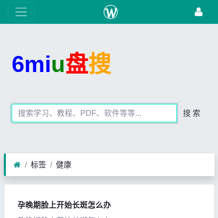
6mi
u
盘
搜
搜 索
标签
健康
孕晚期脸上开始长斑怎么办