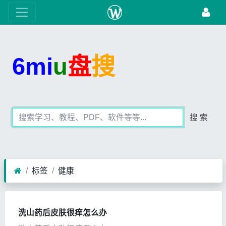
6mi
u
盘
搜
搜 索
标签
健康
洗山药后皮肤很痒怎么办